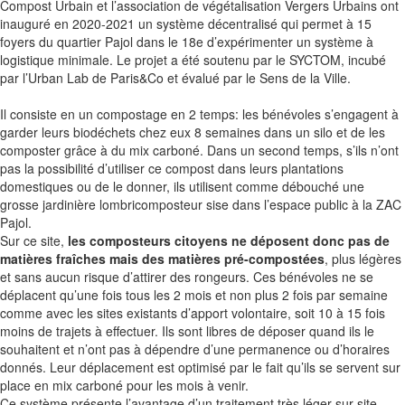
Compost Urbain et l’association de végétalisation Vergers Urbains ont
inauguré en 2020-2021 un système décentralisé qui permet à 15
foyers du quartier Pajol dans le 18e d’expérimenter un système à
logistique minimale. Le projet a été soutenu par le SYCTOM, incubé
par l’Urban Lab de Paris&Co et évalué par le Sens de la Ville.
Il consiste en un compostage en 2 temps: les bénévoles s’engagent à
garder leurs biodéchets chez eux 8 semaines dans un silo et de les
composter grâce à du mix carboné. Dans un second temps, s’ils n’ont
pas la possibilité d’utiliser ce compost dans leurs plantations
domestiques ou de le donner, ils utilisent comme débouché une
grosse jardinière lombricomposteur sise dans l’espace public à la ZAC
Pajol.
Sur ce site,
les composteurs citoyens ne déposent donc pas de
matières fraîches mais des matières pré-compostées
, plus légères
et sans aucun risque d’attirer des rongeurs. Ces bénévoles ne se
déplacent qu’une fois tous les 2 mois et non plus 2 fois par semaine
comme avec les sites existants d’apport volontaire, soit 10 à 15 fois
moins de trajets à effectuer. Ils sont libres de déposer quand ils le
souhaitent et n’ont pas à dépendre d’une permanence ou d’horaires
donnés. Leur déplacement est optimisé par le fait qu’ils se servent sur
place en mix carboné pour les mois à venir.
Ce système présente l’avantage d’un traitement très léger sur site